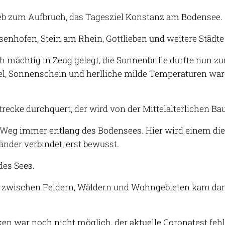
eb zum Aufbruch, das Tagesziel Konstanz am Bodensee.
senhofen, Stein am Rhein, Gottlieben und weitere Städt
ch mächtig in Zeug gelegt, die Sonnenbrille durfte nun
l, Sonnenschein und herlliche milde Temperaturen war
trecke durchquert, der wi
rd von der Mittelalterlichen Ba
eg immer entlang des Bodensees. Hier wird einem die
nder verbindet, erst bewusst.
des Sees.
n zwischen Feldern, Wäldern und Wohngebieten kam da
en war noch nicht möglich, der aktuelle Coronatest fehl